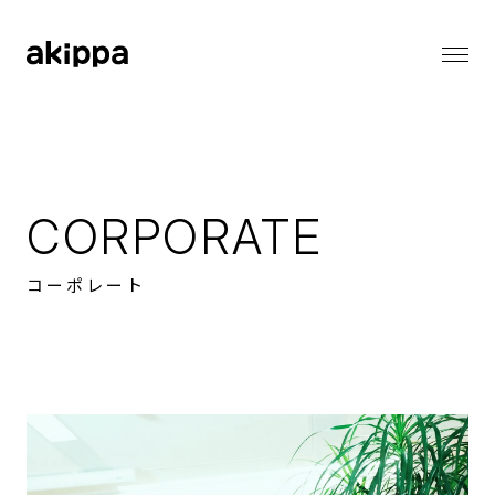
会社情報
会社情報トップ
代表メッセージ
事業内容
コーポレートフィロソフィー
CORPORATE
会社概要
役員紹介
ニュース
コーポレート
ニューストップ
メディア情報
採用情報
お知らせ
プレスリリース
採用情報トップ
バリューとカルチャー
サステナビリティ
働く環境
職種一覧