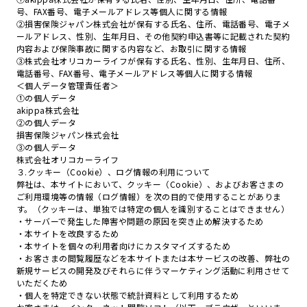
号、FAX番号、電子メールアドレス等個人に関する情報
②損害保険ジャパン株式会社が保有する氏名、住所、電話番号、電子メ
ールアドレス、性別、生年月日、その他契約申込書等に記載された契約
内容および保険事故に関する内容など、お取引に関する情報
③株式会社オリコカーライフが保有する氏名、性別、生年月日、住所、
電話番号、FAX番号、電子メールアドレス等個人に関する情報
＜個人データ管理責任者＞
①の個人データ
akippa株式会社
②の個人データ
損害保険ジャパン株式会社
③の個人データ
株式会社オリコカーライフ
３.クッキー（Cookie）、ログ情報の利用について
弊社は、本サイトにおいて、クッキー（Cookie）、およびお客さまの
ご利用環境等の情報（ログ情報）を次の目的で使用することがありま
す。（クッキーは、単独では特定の個人を識別することはできません）
・サーバーで発生した障害や問題の原因を突き止め解決するため
・本サイトを改良するため
・本サイトを個々の利用者向けにカスタマイズするため
・お客さまの閲覧履歴などを本サイトまたは本サービスの改善、弊社の
新規サービスの開発及びそれらに伴うマーケティング活動に利用させて
いただくため
・個人を特定できない状態で統計資料として利用するため