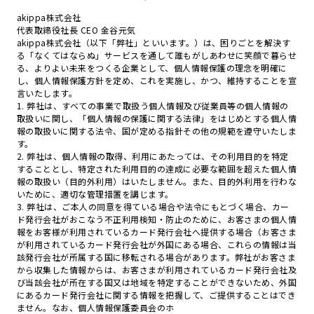
akippa株式会社
代表取締役社長 CEO 金谷元気
akippa株式会社（以下「弊社」といいます。）は、困りごとを解決す
る「なくてはならぬ」サービスを通して誰もがしあわせに笑顔で暮らせ
る、よりよい未来をつくる企業として、個人情報保護の理念を明確に
し、個人情報保護方針を定め、これを実施し、かつ、維持することを宣
言いたします。
1. 弊社は、すべての事業で取扱う個人情報及び従業員等の個人情報の
取扱いに関し、「個人情報の保護に関する法律」をはじめとする個人情
報の取扱いに関する法令、国が定める指針その他の規範を遵守いたしま
す。
2. 弊社は、個人情報の取得、利用にあたっては、その利用目的を特定
することとし、特定された利用目的の達成に必要な範囲を超えた個人情
報の取扱い（目的外利用）はいたしません。また、目的外利用を行わな
いために、適切な管理措置を講じます。
3. 弊社は、ご本人の同意を得ている場合や法令にもとづく場合、カー
ド発行会社がおこなう不正利用検知・防止のために、お客さまの個人情
報をお客様が利用されているカード発行会社へ提供する場合（お客さま
が利用されているカード発行会社が外国にある場合、これらの情報は当
該発行会社が所属する国に移転される場合があります。弊社がお客さま
から収集した情報からは、お客さまが利用されているカード発行会社及
び当該会社が所在する国又は地域を特定することができないため、外国
にあるカード発行会社に関する情報を把握して、ご提供することはでき
ません。なお、個人情報保護委員会のホ