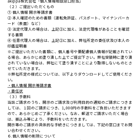
akippa株式会社「個人情報相談窓口担当」
（２）ご提出いただくもの
① 個人情報 開示等請求書
② 本人確認のための書類（運転免許証、パスポート、マイナンバーカ
ード（表面）など）
③ 法定代理人の場合は、上記②に加え、法定代理権があることを確認
する書類
④ 任意代理人の場合は、上記②に加え、弊社所定の委任状及び本人の
印鑑証明書
※ご提出いただいた書類に、個人番号や要配慮個人情報が記載されてい
る場合、あらかじめ塗り潰した上でご提出下さい。弊社受領時に塗り潰
されていない場合は、弊社にて塗り潰すことにより取得しないものとさ
せていただきます。
※弊社所定の様式については、以下よりダウンロードしてご使用くださ
い。
・個人情報 開示等請求書
・委任状
（３）手数料
当該ご請求のうち、開示のご請求及び利用目的の通知のご請求につきま
しては、１回のご請求につき、1,000円の手数料をご負担いただきます
ので、あらかじめご了承ください。なお、郵送でご請求いただく場合
は、振込み等により、手数料をいただきます。
開示等のご請求の具体的な手続きにつきましては、下記の窓口までお問
い合わせください。
６.個人情報の削除について