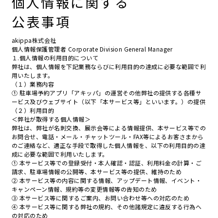
個人情報に関する
公表事項
akippa株式会社
個人情報保護管理者 Corporate Division General Manager
１.個人情報の利用目的について
弊社は、個人情報を下記業務ならびに利用目的の達成に必要な範囲で利
用いたします。
（１）業務内容
① 駐車場予約アプリ「アキッパ」の運営その他弊社の提供する各種サ
ービス及びウェブサイト（以下「本サービス等」といいます。）の提供
（２）利用目的
＜弊社が取得する個人情報＞
弊社は、弊社が名刺交換、展示会等による情報提供、本サービス等での
お問合せ、電話・メール・チャットツール・FAX等によるお客さまから
のご連絡など、適正な手段で取得した個人情報を、以下の利用目的の達
成に必要な範囲で利用いたします。
① 本サービス等での登録受付・本人確認・認証、利用料金の計算・ご
請求、駐車場情報の公開等、本サービス等の提供、維持のため
② 本サービス等の内容に関する情報、アップデート情報、イベント・
キャンペーン情報、規約等の変更情報等の告知のため
③ 本サービス等に関するご案内、お問い合わせ等への対応のため
④ 本サービス等に関する弊社の規約、その他諸規定に違反する行為へ
の対応のため