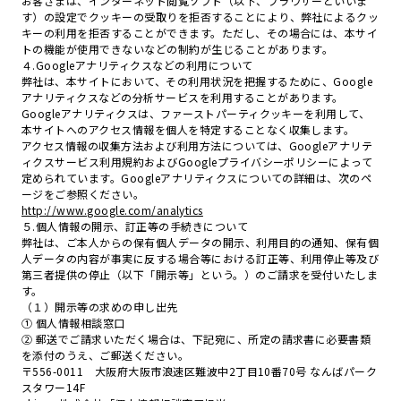
お客さまは、インターネット閲覧ソフト（以下、ブラウザーといいま
す）の設定でクッキーの受取りを拒否することにより、弊社によるクッ
キーの利用を拒否することができます。ただし、その場合には、本サイ
トの機能が使用できないなどの制約が生じることがあります。
４.Googleアナリティクスなどの利用について
弊社は、本サイトにおいて、その利用状況を把握するために、Google
アナリティクスなどの分析サービスを利用することがあります。
Googleアナリティクスは、ファーストパーティクッキーを利用して、
本サイトへのアクセス情報を個人を特定することなく収集します。
アクセス情報の収集方法および利用方法については、Googleアナリテ
ィクスサービス利用規約およびGoogleプライバシーポリシーによって
定められています。Googleアナリティクスについての詳細は、次のペ
ージをご参照ください。
http://www.google.com/analytics
５.個人情報の開示、訂正等の手続きについて
弊社は、ご本人からの保有個人データの開示、利用目的の通知、保有個
人データの内容が事実に反する場合等における訂正等、利用停止等及び
第三者提供の停止（以下「開示等」という。）のご請求を受付いたしま
す。
（１）開示等の求めの申し出先
① 個人情報相談窓口
② 郵送でご請求いただく場合は、下記宛に、所定の請求書に必要書類
を添付のうえ、ご郵送ください。
〒556-0011 大阪府大阪市浪速区難波中2丁目10番70号 なんばパーク
スタワー14F