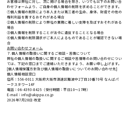
お客様は弊社に対し、次に掲げる場合を除き、いつでも以下のお問い合
わせフォームより、ご自身の個人情報の削除を求めることができます。
①個人情報の削除により本人または第三者の生命、身体、財産その他の
権利利益を害するおそれがある場合
②個人情報の削除により弊社の業務に著しい支障を及ぼすおそれがある
場合
③個人情報を削除することが法令に違反することとなる場合
④個人情報の削除請求がご本人によるものであることが確認できない場
合
お問い合わせフォーム
７.個人情報の取扱いに関するご相談・苦情について
弊社の個人情報の取扱いに関するご相談や苦情等のお問い合わせについ
ては、下記の窓口までご連絡いただきますよう、お願い申し上げます。
[個人情報保護方針及び個人情報の取扱いについてのお問い合わせ先]
個人情報相談窓口
住所：556-0011 大阪府大阪市浪速区難波中2丁目10番70号 なんばパ
ークスタワー14F
電話：06-4393-8425（受付時間：平日10～17時）
E-mail：info@akippa.co.jp
2026年7月28日 改定