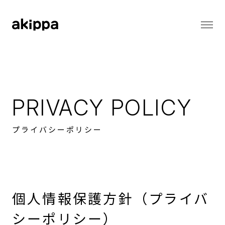
会社情報
会社情報トップ
代表メッセージ
事業内容
コーポレートフィロソフィー
PRIVACY POLICY
会社概要
役員紹介
ニュース
プライバシーポリシー
ニューストップ
メディア情報
採用情報
お知らせ
プレスリリース
採用情報トップ
個人情報保護方針（プライバ
バリューとカルチャー
サステナビリティ
働く環境
職種一覧
シーポリシー）