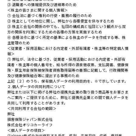
③ 退職者への情報提供及び連絡等のため
＜株主の皆さまに関する個人情報＞
① 会社法に基づく権利の行使・義務の履行のため
② 株主としての地位に関し、弊社から各種便宜を供与するため
③ 株主と会社の関係の中でも、社団の構成員と社団という観点から双
方の関係を円滑にするための各種の方策を実施するため
④ 各種法令に基づく所定の基準による株主のデータを作成する等、株
主管理のため
＜従業者・採用活動における内定者・外部有識者・株主等の特定個人情
報＞
① 弊社が、法令に基づき、従業者・採用活動における内定者・外部有
識者・株主等の個人番号を、給与所得の源泉徴収票、支払調書、健康保
険・厚生年金保険被保険者資格取得届等の書類に記載して、行政機関等
及び健康保険組合等に提出する事務のため
上記（２）のうち、保有個人データの利用目的を、※で示しています。
２.個人データの共同利用について
弊社または以下に掲げる弊社の提携先企業の取り扱う商品等をお客さま
へご案内・ご提供するために、弊社と提携先企業との間で個人データを
共同して利用することがあります。
＜共同利用する会社の範囲＞
弊社
損害保険ジャパン株式会社
株式会社オリコカーライフ
＜個人データの項目＞
①akippa株式会社が保有する氏名、性別、生年月日、住所、電話番