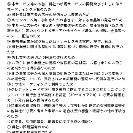
⑤ 本サービス等の改善、弊社の新規サービスの開発及びそれらに伴う
マーケティング活動のため
⑥ 弊社又は第三者の広告の配信または表示のため
⑦ キャンペーン等に参加されたお客さまに対する商品等の発送のため
⑧ 本サービス等の利用促進・提供推進等のため、駐車場情報（空き情
報を含む）等のオウンドメディアや他社ウェブ媒体への掲載、会員等へ
のメール配信のため
⑨ 提携先企業が取り扱う商品・サービス等の案内、提供、管理
⑩ 弊社業務に関する契約や法律等に基づく権利の行使や義務の履行の
ため
⑪ 弊社業務の適切かつ円滑な遂行のため
⑫ お取引に伴う業務上の連絡や挨拶状の送付等、お客さまとのお取引
の適切かつ円滑な遂行のため
⑬ 他の事業者等から個人情報の処理の全部または一部について委託さ
れた場合等において、委託された当該業務の適切かつ円滑な遂行のため
⑭その他マーケティングに利用するため
⑮クレジットカード不正利用を未然に防止することを目的としたクレジ
ットカード発行会社が実施する認証（3Dセキュア2.0）に必要な情報を
カード発行会社へ提供するため
⑯駐車場の貸出権原、関係法令等および弊社が別途定める掲載基準等そ
の他弊社が必要と考えた事項への適合状況の審査・確認その他の手続き
のため
＜従業員、採用応募者、退職者に関する個人情報＞
① 弊社の採用選考のため
② 従業者の雇用管理のため