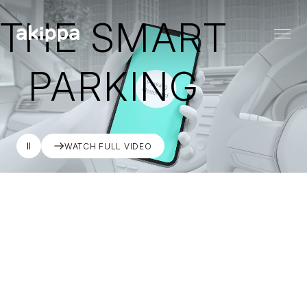
THE SMART
PARKING
会社情報
会社情報トップ
代表メッセージ
事業内容
コーポレートフィロソフィー
会社概要
WATCH FULL VIDEO
役員紹介
ニュース
ニューストップ
メディア情報
採用情報
お知らせ
プレスリリース
採用情報トップ
バリューとカルチャー
サステナビリティ
働く環境
職種一覧