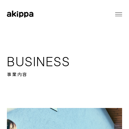
会社情報
会社情報トップ
代表メッセージ
事業内容
コーポレートフィロソフィー
BUSINESS
会社概要
役員紹介
ニュース
事業内容
ニューストップ
メディア情報
採用情報
お知らせ
プレスリリース
採用情報トップ
バリューとカルチャー
サステナビリティ
働く環境
職種一覧