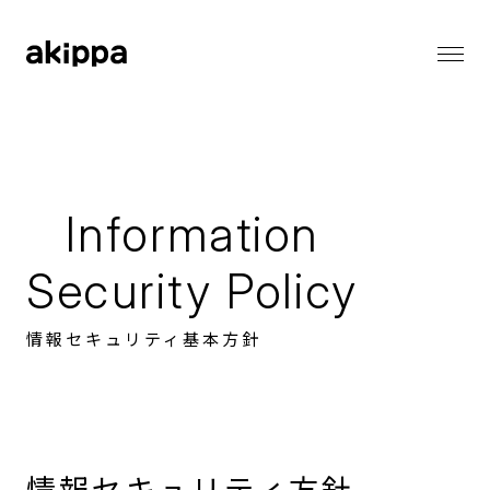
会社情報
会社情報トップ
代表メッセージ
事業内容
コーポレートフィロソフィー
Information
会社概要
役員紹介
Security Policy
ニュース
ニューストップ
情報セキュリティ基本方針
メディア情報
採用情報
お知らせ
プレスリリース
採用情報トップ
バリューとカルチャー
サステナビリティ
働く環境
職種一覧
情報セキュリティ方針