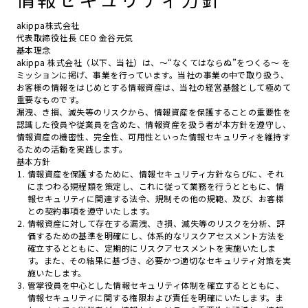
akippa株式会社
代表取締役社長 CEO 金谷元気
基本理念
akippa 株式会社（以下、当社）は、～“なくてはならぬ”をつくる～ を
ミッションに掲げ、事業を行っています。当社の事業の中で取り扱う、
お客様の情報をはじめとする情報資産は、当社の経営基盤として極めて
重要なものです。
漏洩、き損、滅失等のリスクから、情報資産を保護することの重要性を
認識した役員や従業員を含めた、情報資産を扱う者が本方針を遵守し、
情報資産の機密性、完全性、可用性といった情報セキュリティを維持す
るための活動を実践します。
基本方針
情報資産を保護するために、情報セキュリティ方針ならびに、それ
にまつわる規程類を策定し、これに従って業務を行うとともに、情
報セキュリティに関連する法令、規制その他の規範、及び、お客様
との契約事項を遵守いたします。
情報資産に対して存在する漏洩、き損、滅失等のリスクを分析、評
価するための基準を明確にし、体系的なリスクアセスメント方法を
確立するとともに、定期的にリスクアセスメントを実施いたしま
す。また、その結果に基づき、必要かつ適切なセキュリティ対策を実
施いたします。
管掌役員を中心とした情報セキュリティ体制を確立するとともに、
情報セキュリティに関する権限および責任を明確にいたします。ま