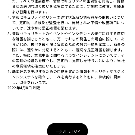
た、すべての従業者が、情報セキュリティの重要性を認識し、情報
資産の適切な取り扱いを確実にするために、定期的に教育、訓練お
よび啓発を行います。
情報セキュリティポリシーの遵守状況及び情報資産の取扱いについ
て、定期的に点検及び監査を行い、発見された不備や改善項目につ
いては、速やかに是正処置を講じます。
情報セキュリティ上のイベントやインシデントの発生に対する適切
な処置を講じるとともに、万一それらが発生した場合に際して、あ
らかじめ、被害を最小限に留めるための対応手順を確立し、有事の
際には、速やかに対応するとともに、適切な是正処置を講じます。
また、特に、業務中断に関わるようなインシデントについては、そ
の管理の枠組みを確立し、定期的に見直しを行うことにより、当社
の事業継続を確実にいたします。
基本理念を実現するための目標を定めた情報セキュリティマネジメ
ントシステムを確立し、これを実行するとともに、継続的に見直
し、改善を行います。
2022年4月8日 制定
SITE TOP