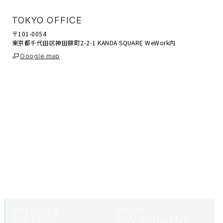
TOKYO OFFICE
〒101-0054
東京都千代田区神田錦町2-2-1 KANDA SQUARE WeWork内
Google map
VALUES &
WORK
CULTURE
ENVIRONMENT