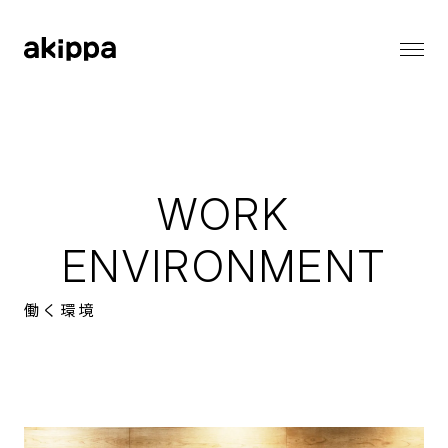
会社情報
会社情報トップ
代表メッセージ
事業内容
コーポレートフィロソフィー
WORK
会社概要
役員紹介
ENVIRONMENT
ニュース
ニューストップ
働く環境
メディア情報
採用情報
お知らせ
プレスリリース
採用情報トップ
バリューとカルチャー
サステナビリティ
働く環境
職種一覧