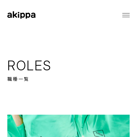
会社情報
会社情報トップ
代表メッセージ
事業内容
コーポレートフィロソフィー
ROLES
会社概要
役員紹介
ニュース
職種一覧
ニューストップ
メディア情報
採用情報
お知らせ
プレスリリース
採用情報トップ
バリューとカルチャー
サステナビリティ
働く環境
職種一覧