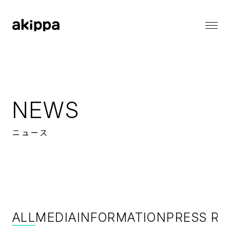
会社情報
会社情報トップ
代表メッセージ
事業内容
コーポレートフィロソフィー
NEWS
会社概要
役員紹介
ニュース
ニュース
ニューストップ
メディア情報
採用情報
お知らせ
プレスリリース
採用情報トップ
バリューとカルチャー
サステナビリティ
働く環境
ALL
MEDIA
INFORMATION
PRESS RE
職種一覧