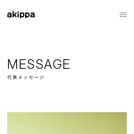
会社情報
会社情報トップ
代表メッセージ
事業内容
コーポレートフィロソフィー
MESSAGE
会社概要
役員紹介
ニュース
代表メッセージ
ニューストップ
メディア情報
採用情報
お知らせ
プレスリリース
採用情報トップ
バリューとカルチャー
サステナビリティ
働く環境
職種一覧