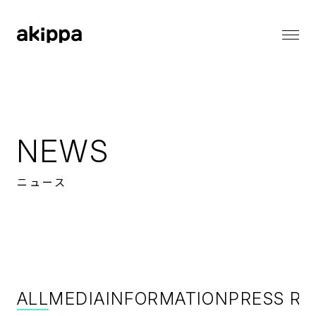
会社情報
会社情報トップ
代表メッセージ
事業内容
コーポレートフィロソフィー
NEWS
会社概要
役員紹介
ニュース
ニュース
ニューストップ
メディア情報
採用情報
お知らせ
プレスリリース
採用情報トップ
バリューとカルチャー
サステナビリティ
働く環境
ALL
MEDIA
INFORMATION
PRESS RE
職種一覧