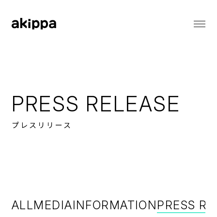
会社情報
会社情報トップ
代表メッセージ
事業内容
コーポレートフィロソフィー
PRESS RELEASE
会社概要
役員紹介
ニュース
プレスリリース
ニューストップ
メディア情報
採用情報
お知らせ
プレスリリース
採用情報トップ
バリューとカルチャー
サステナビリティ
働く環境
ALL
MEDIA
INFORMATION
PRESS RE
職種一覧