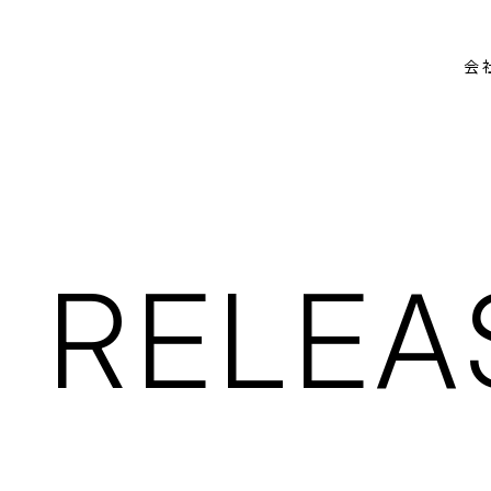
会
 RELEA