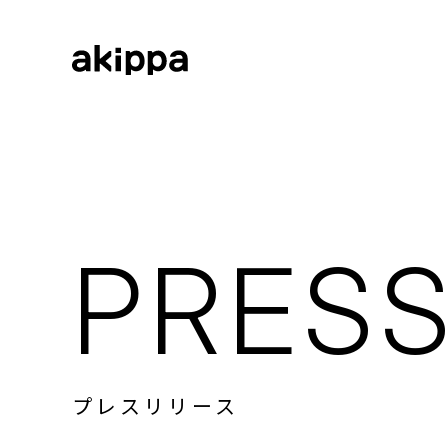
会社情報
会社情報トップ
代表メッセージ
事業内容
コーポレートフィロソフィー
会社概要
PRESS
役員紹介
ニュース
ニューストップ
メディア情報
採用情報
プレスリリース
お知らせ
プレスリリース